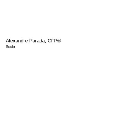
Alexandre Parada, CFP®
Sócio
Experiência em gestão de pessoas e atendimento ao cliente, atuou
por mais de 30 anos com foco em gerenciamento de agências
bancárias.
Formado em Administração de Empresas, possui MBA em Gestão
Estratégica de Negócios Bancários pela FGV.