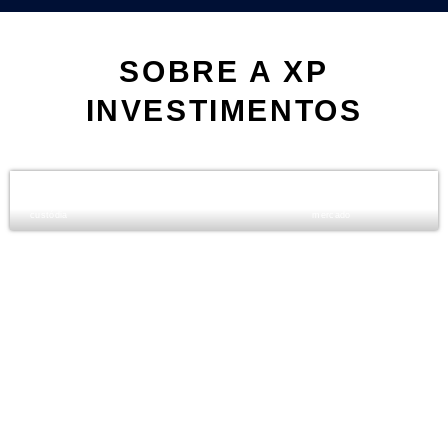
SOBRE A XP
INVESTIMENTOS
0
0
0
milhões clientes ativos
trilhão - valor total sob
anos experiência de
custódia
mercado