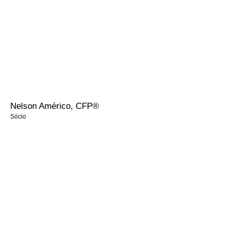
Certificação:
•⁠ ⁠CPA-20 – ANBIMA
•⁠ ⁠AAI – ANCORD
•⁠ ⁠CFP ®️ - Certified Financial Planner
Nelson Américo, CFP®
Sócio
Especialista em investimentos com 8 anos de experiência entre
Bradesco S.A, Bradesco Corretora CTVM e Ágora Corretora CTVM.