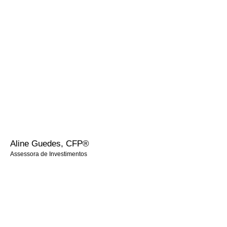
Patrimônio e Ìon Private no Itaú Unibanco.
Graduada em Direito pela Unifieo, Pós Graduação em Administração
de Negócios pelo Mackenzie e MBA Executivo em Finanças pelo
Insper.
Certificações:
•⁠ ⁠CPA-20 – ANBIMA
•⁠ ⁠AAI – ANCORD
•⁠ ⁠CFP ®️ - Certified Financial Planner
Aline Guedes, CFP®
Assessora de Investimentos