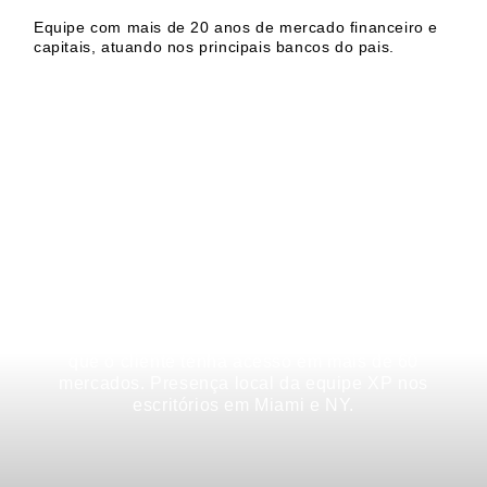
Equipe com mais de 20 anos de mercado financeiro e
capitais, atuando nos principais bancos do pais.
ALOCAÇÃO INTERNACIONAL
Através de uma plataforma aberta de
investimentos, com uma ampla oferta de ativos
e gerentes, uma alocação internacional permite
que o cliente tenha acesso em mais de 60
mercados.
Presença local da equipe XP nos
escritórios em Miami e NY.