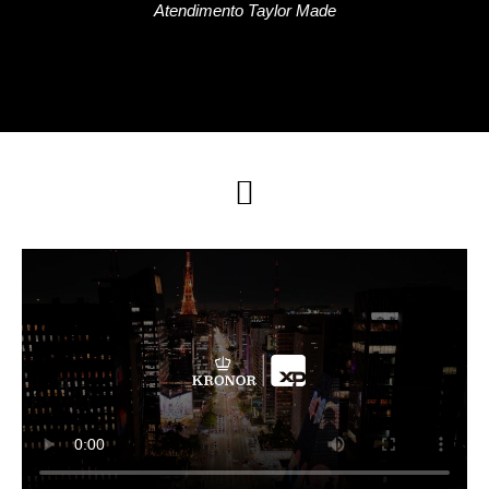
Atendimento Taylor Made
Soluções c