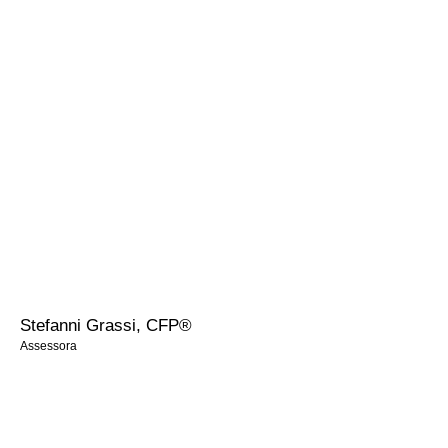
9 anos no mercado financeiro, atuando como Gerente assistente no
Bradesco Prime.
Formada em Ciências Contábeis na Pontifícia Universidade Católica
de São Paulo.
Certificação:
• AAI- Ancord
• CFP ® - Certified Financial Planner
Stefanni Grassi, CFP®
Assessora