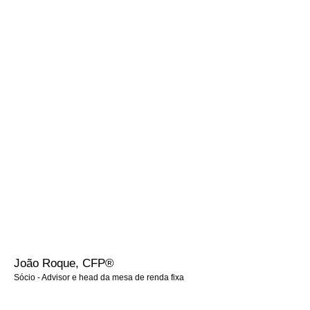
Consultor de Investimentos, atuou na gestão de carteira de clientes
para alocação de recursos Local e Offshore e como trader de mesa
de ações em corretora. Com 32 anos de atuação nas áreas Comercial
e Financeira, entre elas Itaú, BankBoston, Citibank, Santander e
Safra.
Formado em Administração de Empresas, com MBA em Gestão
Empresarial pela FGV e Análise Econômica pela FIPE-USP.
Certificação:
• AAI - ANCORD, Agente Autônomo de Investimentos
• CFP® - Certified Financial Planner
• PQO - Programa de Qualificação Operacional - B3
João Roque, CFP®
Sócio - Advisor e head da mesa de renda fixa