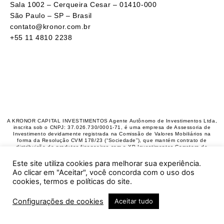
Sala 1002 – Cerqueira Cesar – 01410-000
São Paulo – SP –
Brasil
contato@kronor.com.br
+55 11 4810 2238
A KRONOR CAPITAL INVESTIMENTOS Agente Autônomo de Investimentos Ltda,
inscrita sob o CNPJ: 37.026.730/0001-71, é uma empresa de Assessoria de
Investimento devidamente registrada na Comissão de Valores Mobiliários na
forma da Resolução CVM 178/23 (“Sociedade”), que mantém contrato de
distribuição de produtos financeiros com a XP Investimentos Corretora de
Câmbio, Títulos e Valores Mobiliários S.A. (“XP”) e pode, por conta e ordem dos
seus clientes, operar no mercado de capitais segundo a legislação vigente. Na
Este site utiliza cookies para melhorar sua experiência.
forma da legislação da CVM, o Assessor de Investimento não pode administrar ou
Ao clicar em "Aceitar", você concorda com o uso dos
gerir o patrimônio de investidores. O investimento em ações é um investimento de
risco e rentabilidade passada não é garantia de rentabilidade futura. Na
cookies, termos e políticas do site.
realização de operações com derivativos existe a possibilidade de perdas
superiores aos valores investidos, podendo resultar em significativas perdas
patrimoniais A Sociedade poderá exercer atividades complementares relacionadas
Configurações de cookies
Aceitar tudo
aos mercados financeiro, securitário, de previdência e capitalização, desde que
não conflitem com a atividade de assessoria de investimentos, podendo ser
realizada por meio da pessoa jurídica acima descrita ou por meio de pessoa