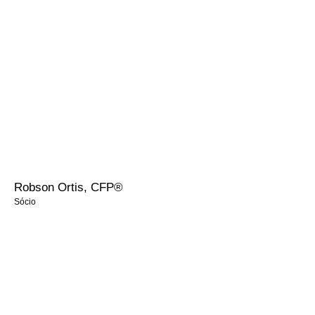
Graduado em Administração de Empresas pela Universidade São
Judas Tadeu.
Certificações:
• CPA-20 – ANBIMA
• AAI - ANCORD
• CFP ® - Certified Financial Planner
• B3-Operations Professional PQO-BMF&BOVESPA.
Robson Ortis, CFP®
Sócio