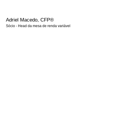
Adriel Macedo, CFP®
Sócio - Head da mesa de renda variável
Planejador Financeiro e Assessor de investimentos. Possui 21 anos
de experiência no Mercado Financeiro e de Capitais, atuando os
últimos 08 anos no segmento Private Bank.
Formado em Direito, Pós Graduado em Mercado Financeiro pelo
Mackenzie, e MBA Executivo em Negócios pelo Insper.
Certificação:
•⁠ ⁠CPA-20 – ANBIMA
•⁠ ⁠AAI – ANCORD
•⁠ ⁠CFP ®️ - Certified Financial Planner